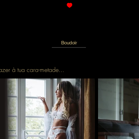
Boudoir
Sessões Namoro
Familia
Sess
zer à tua cara-metade...