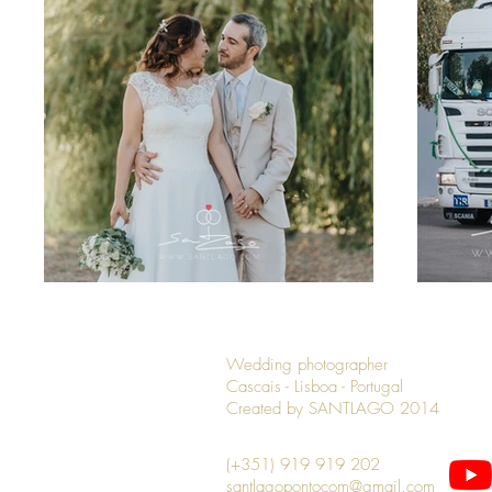
Wedding photographer
Cascais - Lisboa - Portugal
Created by SANTLAGO 2014
(+351) 919 919 202
santlagopontocom@gmail.com